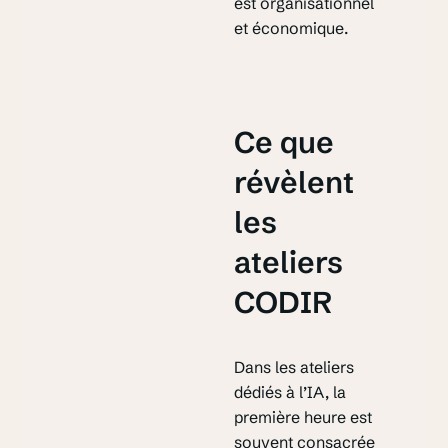
est organisationnel
et économique.
Ce que
révèlent
les
ateliers
CODIR
Dans les ateliers
dédiés à l’IA, la
première heure est
souvent consacrée