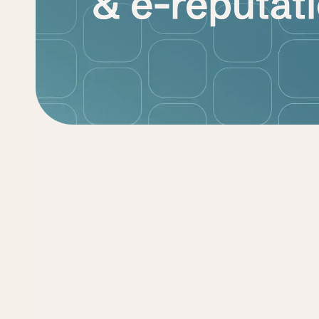
&
e-réputat