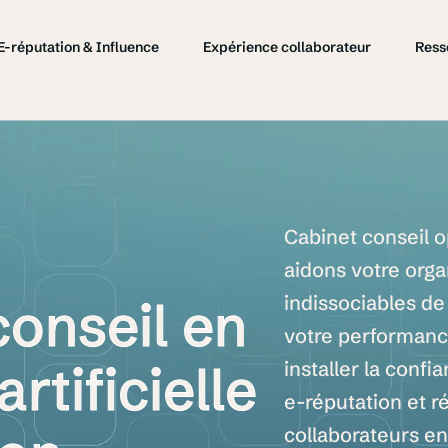
E-réputation & Influence
Expérience collaborateur
Ress
Cabinet
conseil
o
aidons
votre
orga
indissociables
de
conseil
en
votre
performan
artificielle
installer
la
confia
e-réputation
et
r
collaborateurs
e