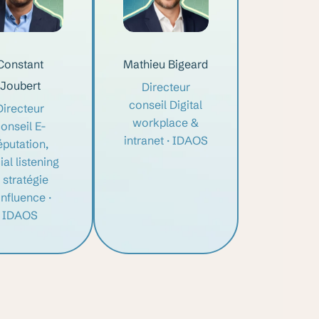
Constant
Mathieu Bigeard
Joubert
Directeur
conseil Digital
Directeur
workplace &
onseil E-
intranet · IDAOS
éputation,
ial listening
 stratégie
influence ·
IDAOS