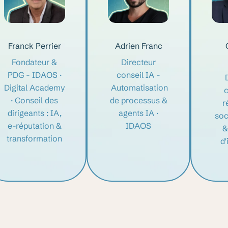
Franck Perrier
Adrien Franc
Fondateur &
Directeur
PDG - IDAOS ·
conseil IA -
Digital Academy
Automatisation
c
· Conseil des
de processus &
r
dirigeants : IA,
agents IA ·
soc
e-réputation &
IDAOS
&
transformation
d'