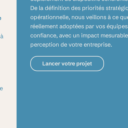
De
la
définition
des
priorités
stratégi
opérationnelle,
nous
veillons
à
ce
qu
e
réellement
adoptées
par
vos
équipes
confiance,
avec
un
impact
mesurabl
 à
perception
de
votre
entreprise.
Lancer votre projet
e