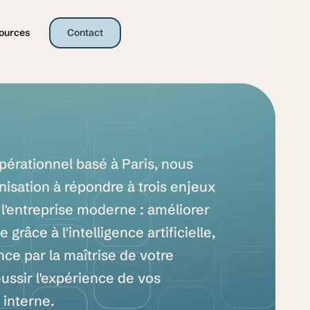
ources
Contact
pérationnel
basé
à
Paris,
nous
nisation
à
répondre
à
trois
enjeux
l'entreprise
moderne
:
améliorer
ce
grâce
à
l'intelligence
artificielle,
nce
par
la
maîtrise
de
votre
éussir
l'expérience
de
vos
n
interne.