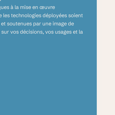
ques
à
la
mise
en
œuvre
e
les
technologies
déployées
soient
et
soutenues
par
une
image
de
e
sur
vos
décisions,
vos
usages
et
la