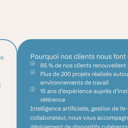
Pourquoi
nos
clients
nous
font
es
85 % de nos clients renouvellent 
Plus de 200 projets réalisés autou
environnements de travail
:
15 ans d’expérience auprès d’inst
référence
Intelligence
artificielle,
gestion
de
l'e
collaborateur,
nous
vous
accompagn
déploiement
de
dispositifs
cohérents