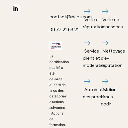
contact@idaos.com
Veille e-
Veille de
réputation
tendances
09 77 21 53 21
Service
Nettoyage
La
client et
d'e-
certification
modération
réputation
qualité a
été
délivrée
au titre de
Automatisation
Atelier
la ou des
des processus
IA
catégories
d’actions
codir
suivantes
: Actions
de
formation.