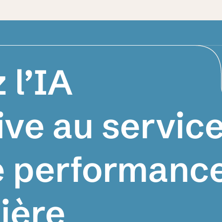
 l’IA
ive au servic
e performanc
ière