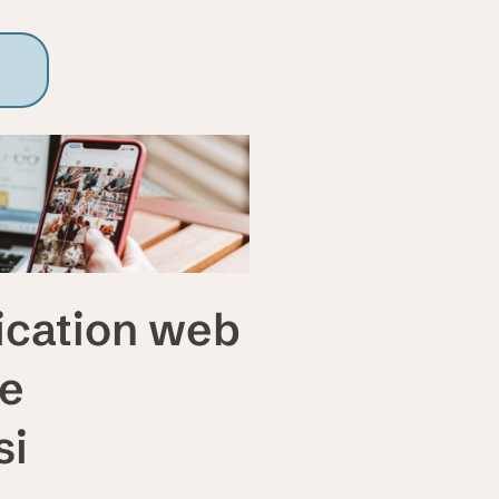
ication web
de
si