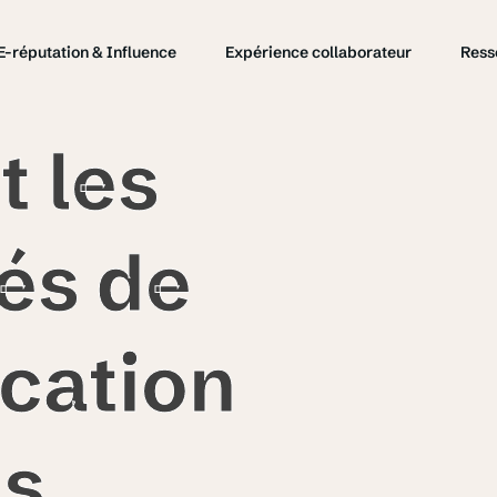
E-réputation & Influence
Expérience collaborateur
Ress
t les
tés de
cation
ns