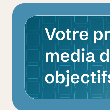
Votre p
media d
objecti