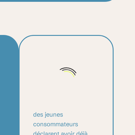
0
%
des jeunes
consommateurs
déclarent avoir déjà