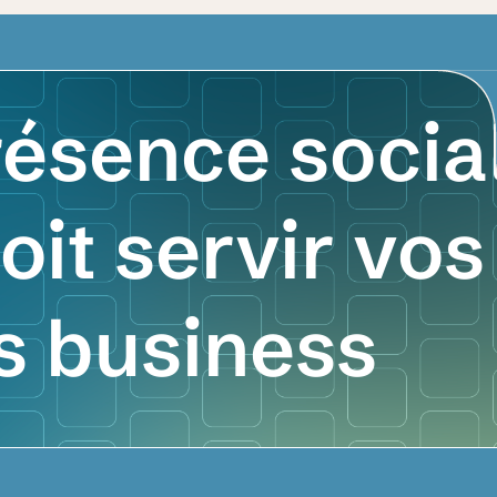
résence socia
oit servir vos
fs business