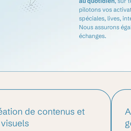
au quotidien
, sur
pilotons vos activa
spéciales, lives, in
Nous assurons éga
échanges.
éation de contenus et
A
 visuels
g