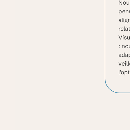
Nou
pens
alig
rela
Visu
: no
ada
veil
l’op