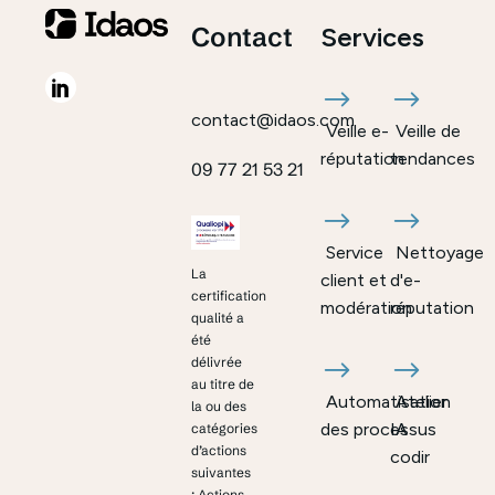
Contact
Services
contact@idaos.com
Veille e-
Veille de
réputation
tendances
09 77 21 53 21
Service
Nettoyage
La
client et
d'e-
certification
modération
réputation
qualité a
été
délivrée
au titre de
Automatisation
Atelier
la ou des
des processus
IA
catégories
d’actions
codir
suivantes
: Actions