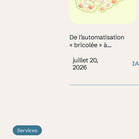
De l’automatisation
« bricolée » à
l’automatisation scalabl
juillet 20,
: quand professionnalis
IA
2026
?
Services