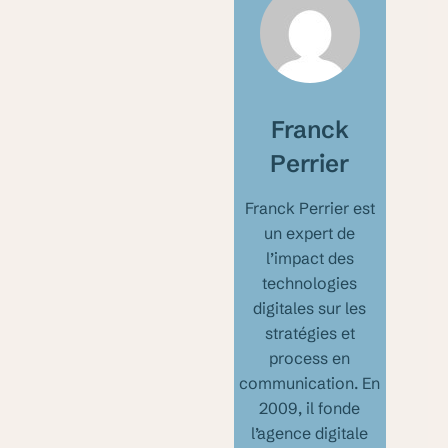
Franck
Perrier
Franck Perrier est
un expert de
l’impact des
technologies
digitales sur les
stratégies et
process en
communication. En
2009, il fonde
l’agence digitale