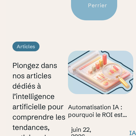
Perrier
Articles
Plongez dans
nos articles
dédiés à
l’intelligence
artificielle pour
Automatisation IA :
pourquoi le ROI est
comprendre les
souvent sous-estimé (o
tendances,
juin 22,
mal mesuré)
IA