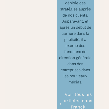
déploie ces
stratégies auprès
de nos clients.
Auparavant, et
après un début de
carrière dans la
publicité, il a
exercé des
fonctions de
direction générale
dans des
entreprises dans
les nouveaux
médias.
Voir tous les
articles dans
Franck