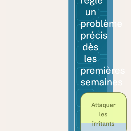
règle
un
problème
précis
dès
les
premières
semaines
Attaquer
les
irritants