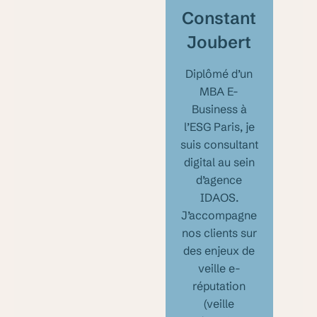
Constant
Joubert
Diplômé d’un
MBA E-
Business à
l’ESG Paris, je
suis consultant
digital au sein
d’agence
IDAOS.
J’accompagne
nos clients sur
des enjeux de
veille e-
réputation
(veille