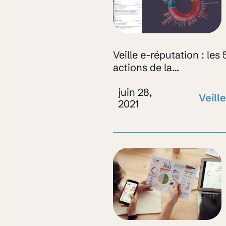
Veille e-réputation : les 
actions de la
programmation d’un outi
juin 28,
de veille
Veille
2021