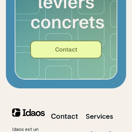
leviers
concrets
Contact
Contact
Services
Idaos est un