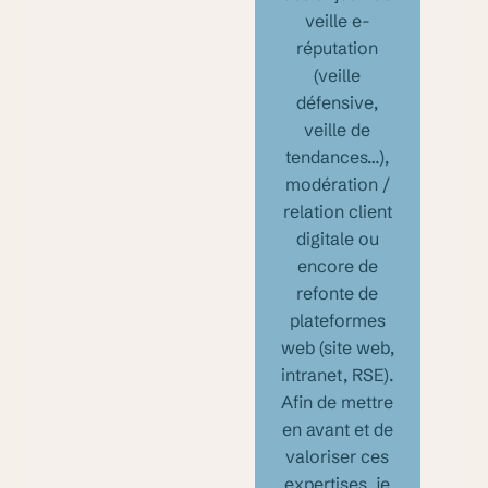
veille e-
réputation
(veille
défensive,
veille de
tendances…),
modération /
relation client
digitale ou
encore de
refonte de
plateformes
web (site web,
intranet, RSE).
Afin de mettre
en avant et de
valoriser ces
expertises, je