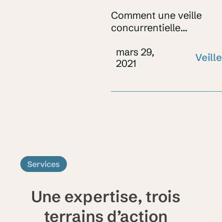
Comment une veille
concurrentielle
contribue-t-elle à
mars 29,
renforcer le
Veille
2021
positionnement d’une
marque industrielle ?
Services
Une expertise, trois
terrains d’action