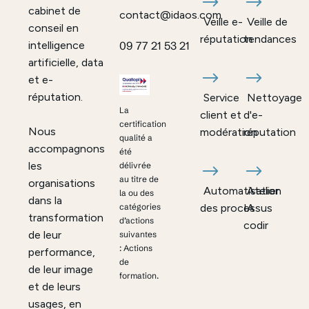
cabinet de
contact@idaos.com
Veille e-
Veille de
conseil en
réputation
tendances
intelligence
09 77 21 53 21
artificielle, data
et e-
réputation.
Service
Nettoyage
La
client et
d'e-
certification
Nous
modération
réputation
qualité a
accompagnons
été
les
délivrée
au titre de
organisations
Automatisation
Atelier
la ou des
dans la
des processus
IA
catégories
transformation
d’actions
codir
de leur
suivantes
: Actions
performance,
de
de leur image
formation.
et de leurs
usages, en