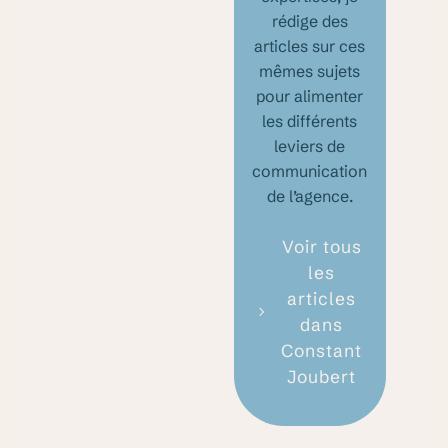
rédige des
articles sur ces
mêmes sujets
pour alimenter
les différents
leviers de
communication
de l’agence.
Voir tous
les
articles
dans
Constant
Joubert