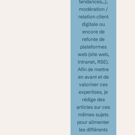
tendances…),
modération /
relation client
digitale ou
encore de
refonte de
plateformes
web (site web,
intranet, RSE).
Afin de mettre
en avant et de
valoriser ces
expertises, je
rédige des
articles sur ces
mêmes sujets
pour alimenter
les différents