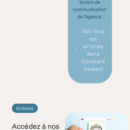
leviers de
communication
de l’agence.
Voir tous
les
articles
dans
Constant
Joubert
Articles
Accédez à nos