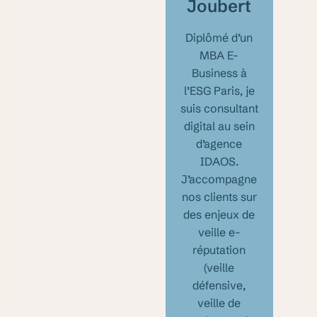
Joubert
Diplômé d’un
MBA E-
Business à
l’ESG Paris, je
suis consultant
digital au sein
d’agence
IDAOS.
J’accompagne
nos clients sur
des enjeux de
veille e-
réputation
(veille
défensive,
veille de