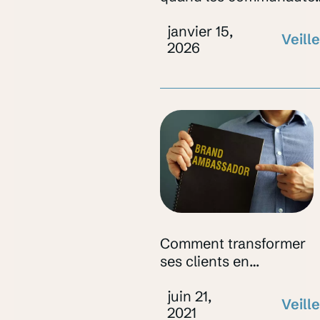
fermées deviennent des
janvier 15,
incubateurs
Veille
2026
réputationnels
Comment transformer
ses clients en
ambassadeurs externes
juin 21,
Veille
2021