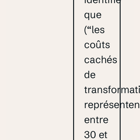
que
(“les
coûts
cachés
de
transformat
représenten
entre
30 et