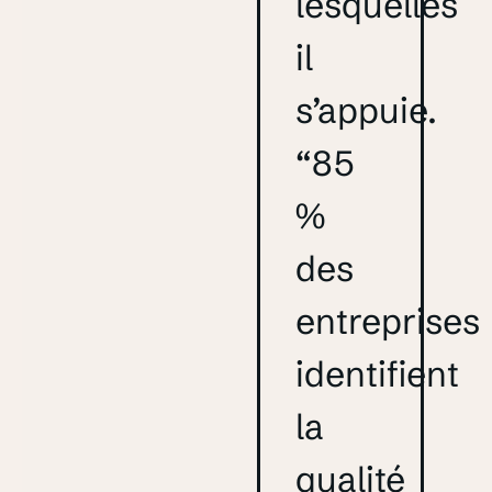
lesquelles
il
s’appuie.
“85
%
des
entreprises
identifient
la
qualité