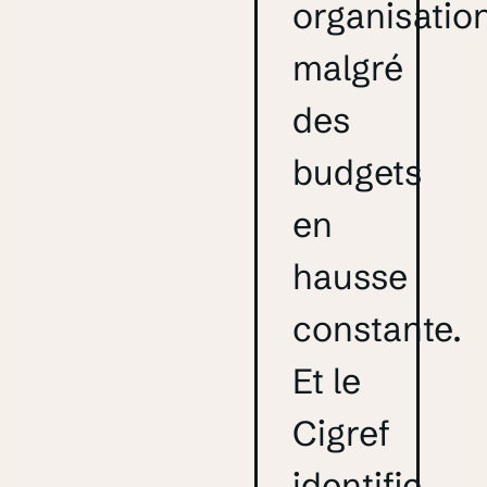
organisatio
malgré
des
budgets
en
hausse
constante.
Et le
Cigref
identifie