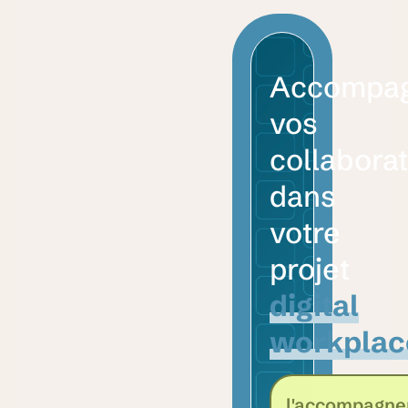
Accompa
vos
collabora
dans
votre
projet
digital
workplac
l'accompagn