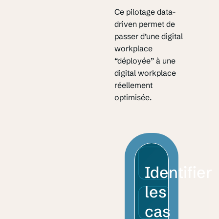
Ce pilotage data-
driven permet de
passer d’une digital
workplace
“déployée” à une
digital workplace
réellement
optimisée.
Identifier
les
cas