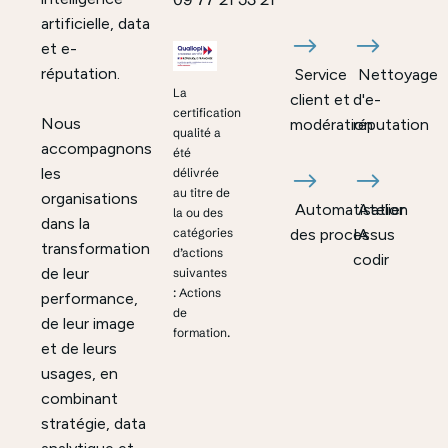
artificielle, data
et e-
réputation.
Service
Nettoyage
La
client et
d'e-
certification
Nous
modération
réputation
qualité a
accompagnons
été
les
délivrée
au titre de
organisations
Automatisation
Atelier
la ou des
dans la
des processus
IA
catégories
transformation
d’actions
codir
de leur
suivantes
: Actions
performance,
de
de leur image
formation.
et de leurs
usages, en
combinant
stratégie, data