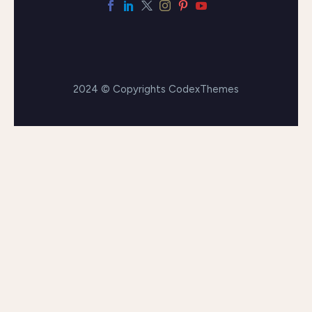
2024 © Copyrights CodexThemes