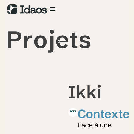
P
r
o
j
e
t
s
Ikki
Contexte
Face à une