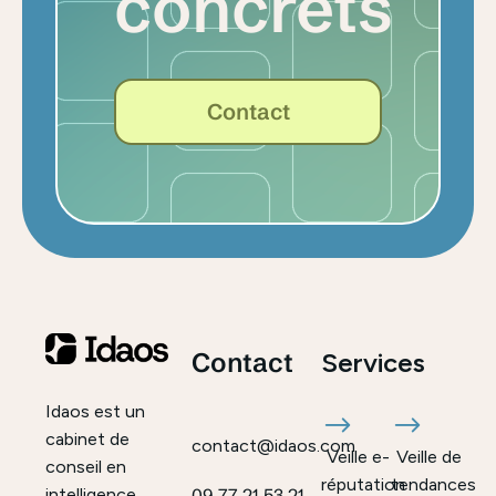
concrets
Contact
Contact
Services
Idaos est un
cabinet de
contact@idaos.com
Veille e-
Veille de
conseil en
réputation
tendances
intelligence
09 77 21 53 21